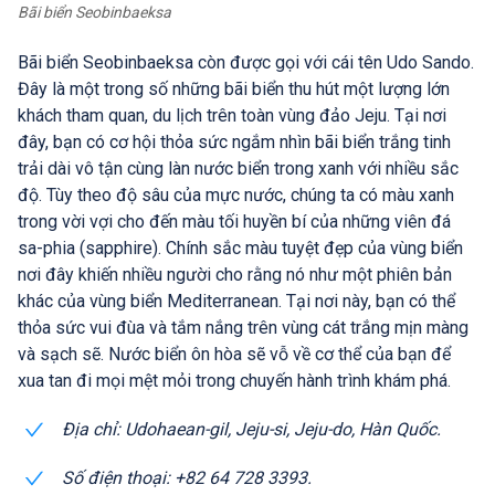
Bãi biển Seobinbaeksa
Bãi biển Seobinbaeksa còn được gọi với cái tên Udo Sando.
Đây là một trong số những bãi biển thu hút một lượng lớn
khách tham quan, du lịch trên toàn vùng đảo Jeju. Tại nơi
đây, bạn có cơ hội thỏa sức ngắm nhìn bãi biển trắng tinh
trải dài vô tận cùng làn nước biển trong xanh với nhiều sắc
độ. Tùy theo độ sâu của mực nước, chúng ta có màu xanh
trong vời vợi cho đến màu tối huyền bí của những viên đá
sa-phia (sapphire). Chính sắc màu tuyệt đẹp của vùng biển
nơi đây khiến nhiều người cho rằng nó như một phiên bản
khác của vùng biển Mediterranean. Tại nơi này, bạn có thể
thỏa sức vui đùa và tắm nắng trên vùng cát trắng mịn màng
và sạch sẽ. Nước biển ôn hòa sẽ vỗ về cơ thể của bạn để
xua tan đi mọi mệt mỏi trong chuyến hành trình khám phá.
Địa chỉ: Udohaean-gil, Jeju-si, Jeju-do, Hàn Quốc.
Số điện thoại: +82 64 728 3393.