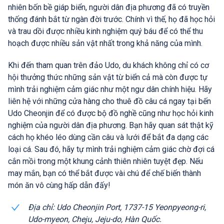
nhiên bốn bề giáp biển, người dân địa phương đã có truyền
thống đánh bắt từ ngàn đời trước. Chính vì thế, họ đã học hỏi
và trau dồi được nhiều kinh nghiệm quý báu để có thể thu
hoạch được nhiều sản vật nhất trong khả năng của mình.
Khi đến tham quan trên đảo Udo, du khách không chỉ có cơ
hội thưởng thức những sản vật từ biển cả mà còn được tự
mình trải nghiệm cảm giác như một ngư dân chính hiệu. Hãy
liên hệ với những cửa hàng cho thuê đồ câu cá ngay tại bến
Udo Cheonjin để có được bộ đồ nghề cũng như học hỏi kinh
nghiệm của người dân địa phương. Bạn hãy quan sát thật kỹ
cách họ khéo léo dùng cần câu và lưới để bắt đa dạng các
loại cá. Sau đó, hãy tự mình trải nghiệm cảm giác chờ đợi cá
cắn mồi trong một khung cảnh thiên nhiên tuyệt đẹp. Nếu
may mắn, bạn có thể bắt được vài chú để chế biến thành
món ăn vô cùng hấp dẫn đấy!
Địa chỉ: Udo Cheonjin Port, 1737-15 Yeonpyeong-ri,
Udo-myeon, Cheju, Jeju-do, Hàn Quốc.