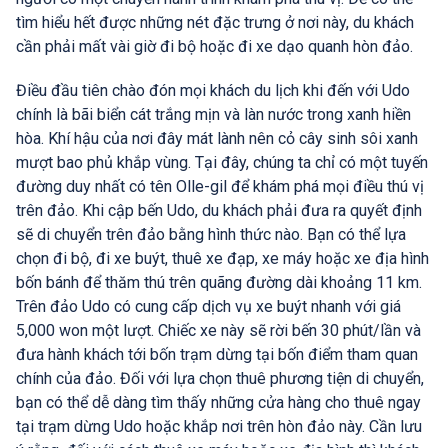
tìm hiểu hết được những nét đặc trưng ở nơi này, du khách
cần phải mất vài giờ đi bộ hoặc đi xe dạo quanh hòn đảo.
Điều đầu tiên chào đón mọi khách du lịch khi đến với Udo
chính là bãi biển cát trắng mịn và làn nước trong xanh hiền
hòa. Khí hậu của nơi đây mát lành nên cỏ cây sinh sôi xanh
mượt bao phủ khắp vùng. Tại đây, chúng ta chỉ có một tuyến
đường duy nhất có tên Olle-gil để khám phá mọi điều thú vị
trên đảo. Khi cập bến Udo, du khách phải đưa ra quyết định
sẽ di chuyển trên đảo bằng hình thức nào. Bạn có thể lựa
chọn đi bộ, đi xe buýt, thuê xe đạp, xe máy hoặc xe địa hình
bốn bánh để thăm thú trên quãng đường dài khoảng 11 km.
Trên đảo Udo có cung cấp dịch vụ xe buýt nhanh với giá
5,000 won một lượt. Chiếc xe này sẽ rời bến 30 phút/lần và
đưa hành khách tới bốn trạm dừng tại bốn điểm tham quan
chính của đảo. Đối với lựa chọn thuê phương tiện di chuyển,
bạn có thể dễ dàng tìm thấy những cửa hàng cho thuê ngay
tại trạm dừng Udo hoặc khắp nơi trên hòn đảo này. Cần lưu