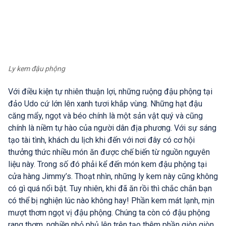
Ly kem đậu phộng
Với điều kiện tự nhiên thuận lợi, những ruộng đậu phộng tại
đảo Udo cứ lớn lên xanh tươi khắp vùng. Những hạt đậu
căng mẩy, ngọt và béo chính là một sản vật quý và cũng
chính là niềm tự hào của người dân địa phương. Với sự sáng
tạo tài tình, khách du lịch khi đến với nơi đây có cơ hội
thưởng thức nhiều món ăn được chế biến từ nguồn nguyên
liệu này. Trong số đó phải kể đến món kem đậu phộng tại
cửa hàng Jimmy’s. Thoạt nhìn, những ly kem này cũng không
có gì quá nổi bật. Tuy nhiên, khi đã ăn rồi thì chắc chắn bạn
có thể bị nghiện lúc nào không hay! Phần kem mát lạnh, mịn
mượt thơm ngọt vị đậu phộng. Chúng ta còn có đậu phộng
rang thơm, nghiền nhỏ phủ lên trên tạo thêm phần giòn giòn