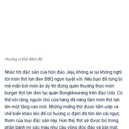
Hương vị thịt đậm đà
Nhắc tới đặc sản của hòn đảo Jeju, không ai lại không nghĩ
tới món thịt lợn đen BBQ ngon tuyệt vời. Nếu bạn đã từng bị
mê mẩn bởi món ăn ấy thì đừng quên thưởng thức món
burger thịt lợn đen tại quán Bongkkeurang trên đảo Udo. Có
thể nói rằng, người chủ cửa hàng đã nâng tầm món thịt lợn
lên một tầng cao mới. Những miếng thịt được tẩm ướp và
chế biến khéo léo để có hương vị đậm đà tôn lên cái ngọt,
thơm của loại đặc sản này. Hơn thế, thịt sẽ được bỏ trong
phần bánh mì sắc màu như cầu vồng độc đáo và bắt mắt.