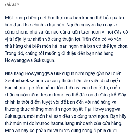
Hải sản
Một trong những nét ẩm thực mà bạn không thể bỏ qua tại
hòn đảo Udo chính là hải sản. Nguồn nguyên liệu này vô
cùng phong phú và lúc nào cũng luôn tươi ngon vì nơi đây có
vị trí địa lý tự nhiên vô cùng thuận lợi. Trên đảo có vô vàn
nhà hàng chế biến món hải sản ngon mà bạn có thể lựa chọn.
Trong đó, chúng tôi muốn giới thiệu đến bạn nhà hàng
Howyanggwa Guksugun.
Nhà hàng Howyanggwa Guksugun nằm ngay gần bãi biển
Seobinbaeksa nên vô cùng thuận tiện cho việc di chuyển.
Sau những giờ tắm nắng, tắm biển và vui chơi ở đó, chắc
chắn nguồn năng lượng trong cơ thể đã cạn đi đáng kể. Đây
chính là thời điểm tuyệt vời để bạn đến với nhà hàng và
thưởng thức những món ăn ngon tuyệt. Tại Howyanggwa
Guksugun, mỗi món hải sản đều vô cùng tươi ngon. Bạn hãy
thử món mì dolmuneo haemultang trứ danh của cửa hàng.
Món ăn này có phần mì và nước dùng nóng ở phía dưới