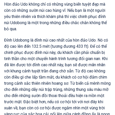
Hòn đảo Udo không chỉ có những vùng biển tuyệt đẹp mà
còn có những sườn núi cao hùng vĩ. Nếu bạn là một người
yêu thiên nhiên và thích khám phá thì việc chinh phục đỉnh
núi Udobong là một trong những điều chắc chắn không thể
bỏ qua.
Đỉnh Udobong là đỉnh núi cao nhất của hòn đảo Udo. Nó có
độ cao lên đến 132.5 mét (tương đương 433 ft). Để có thể
chinh phục được đỉnh núi này, du khách cần phải chuẩn bị
tinh thần cho một chuyến hành trình tương đối gian nan. Khi
đã lên được tới đỉnh cao nhất này, bạn sẽ được mãn nhãn
với khung cảnh tuyệt trần đang chờ sẵn. Từ độ cao không
còn điều gì che lấp tầm mắt, du khách có cơ hội đắm chìm
trong cảnh sắc thiên nhiên hoang sơ. Từ biển cả mênh mông
cho đến những dãy núi trập trùng, những thung sâu màu mỡ
cho đến những sườn đồi thoai thoải đều hiện ra mồn một
trước mặt. Đặc biệt hơn, nếu có cơ hội tới với nơi đây khi
xuân về, bạn còn có cơ hội được ngắm nhìn một vùng trời
vàng rực của sắc hoa cải; nổi lên giữa cánh đồng ấy là ngọn