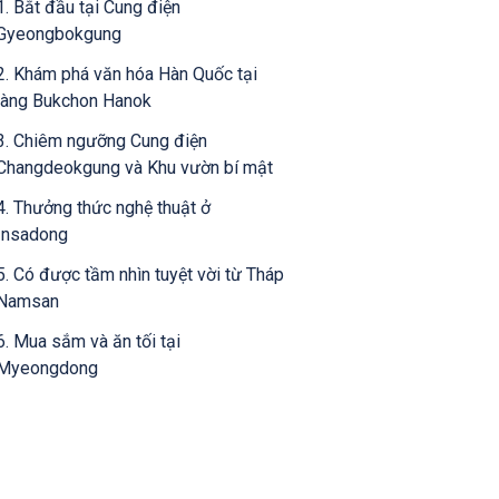
1. Bắt đầu tại Cung điện
Gyeongbokgung
2. Khám phá văn hóa Hàn Quốc tại
làng Bukchon Hanok
3. Chiêm ngưỡng Cung điện
Changdeokgung và Khu vườn bí mật
4. Thưởng thức nghệ thuật ở
Insadong
5. Có được tầm nhìn tuyệt vời từ Tháp
Namsan
6. Mua sắm và ăn tối tại
Myeongdong
7. Đi club ở Itaewon