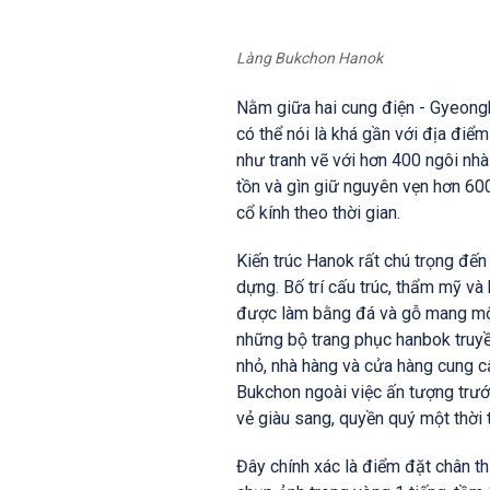
Làng Bukchon Hanok
Nằm giữa hai cung điện - Gyeong
có thể nói là khá gần với địa điể
như tranh vẽ với hơn 400 ngôi nh
tồn và gìn giữ nguyên vẹn hơn 60
cổ kính theo thời gian.
Kiến trúc Hanok rất chú trọng đế
dựng. Bố trí cấu trúc, thẩm mỹ và
được làm bằng đá và gỗ mang một
những bộ trang phục hanbok truyề
nhỏ, nhà hàng và cửa hàng cung 
Bukchon ngoài việc ấn tượng trư
vẻ giàu sang, quyền quý một thời 
Đây chính xác là điểm đặt chân t