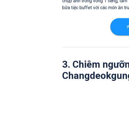
chụp ảnh trong vòng 1 tiếng, tầm 
bữa tiệc buffet với các món ăn t
⚡
3. Chiêm ngưỡ
Changdeokgung