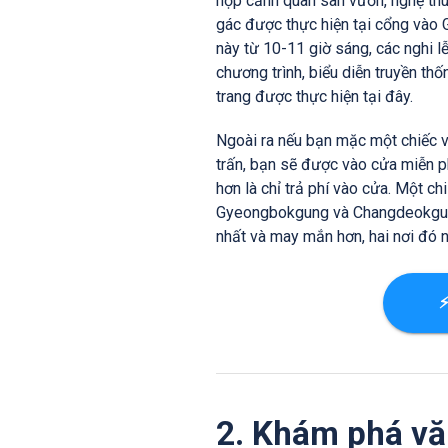
hợp cảnh quan sân vườn, nghệ thuậ
gác được thực hiện tại cổng vào
này từ 10-11 giờ sáng, các nghi l
chương trình, biểu diễn truyền th
trang được thực hiện tại đây.
Ngoài ra nếu bạn mặc một chiếc v
trấn, bạn sẽ được vào cửa miễn ph
hơn là chỉ trả phí vào cửa. Một ch
Gyeongbokgung và Changdeokgung, 
nhất và may mắn hơn, hai nơi đó 
⚡
2. Khám phá vă