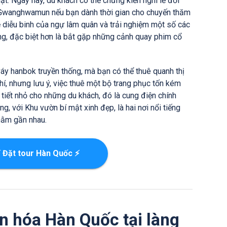
t. Ngày nay, du khách có thể chứng kiến nghi lễ đổi
 Gwanghwamun nếu bạn dành thời gian cho chuyến thăm
ễ diễu binh của ngự lâm quân và trải nghiệm một số các
ống, đặc biệt hơn là bắt gặp những cảnh quay phim cổ
áy hanbok truyền thống, mà bạn có thể thuê quanh thị
í, nhưng lưu ý, việc thuê một bộ trang phục tốn kém
i tiết nhỏ cho những du khách, đó là cung điện chính
với Khu vườn bí mật xinh đẹp, là hai nơi nổi tiếng
nằm gần nhau.
 Đặt tour Hàn Quốc ⚡
n hóa Hàn Quốc tại làng