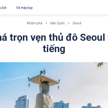
 lịch
Vé máy bay
Khám phá
Hàn Quốc
Seoul
á trọn vẹn thủ đô Seoul 
tiếng