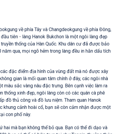
bokgung về phía Tây và Changdeokgung về phía Đông,
m đầu tiên - làng Hanok Bukchon là một ngôi làng đẹp
à truyền thống của Hàn Quốc. Khu dân cư đã được bảo
0 năm qua, mọi ngõ hẻm trong làng đều in hằn dấu tích
n các đặc điểm địa hình của vùng đất mà nó được xây
 không gian là mối quan tâm chính ở đây, các ngôi nhà
 màu sắc vàng nâu đặc trưng. Bên cạnh việc làm ra
n thống xinh đẹp, ngôi làng còn có các quán cà phê
cấp đồ thủ công và đồ lưu niệm. Tham quan Hanok
ớc khung cảnh hoài cổ, bạn sẽ còn cảm nhận được một
tại con phố này.
hứ hai mà bạn không thể bỏ qua. Bạn có thể đi dạo và