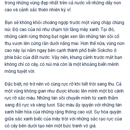
trong những vùng đẹp nhất trên cả nước về những dãy non
cao và cảnh sắc thiên nhiên kỳ vĩ.
Bạn sẽ không khỏi choáng ngợp trước một vùng chập chùng
núi. Độ cao của nó như chạm tới tầng mây xanh. Tại đó,
những cánh rừng thông bạt ngàn xen lẫn những tán sồi cổ
thụ vươn lên cứng rắn dưới nắng mai. Hơn thế nữa, vùng non
cao này lại nằm ngay bên cạnh thành phố biển Sokcho ở
phía bắc của đất nước. Vậy nên, khung cảnh trước mắt bạn
không chỉ có cây, có núi mà còn là một khoảng biển mênh
mông tuyệt vời.
Đặc biệt, nó trở nên vô cùng rực rỡ khi tiết trời sang thu. Cả
một vùng không gian như được khoác lên mình một bộ cánh
rực rỡ sắc màu. Những tán sồi chuyển mình từ xanh thẫm
sang đỏ rực và vàng tươi. Sắc màu ấy quyện với những tán
xanh hiền hòa của những rặng thông cao vút. Sự hòa quyện
giữa sắc xanh biếc của mây trời với những sắc rạo rực của
cỏ cây bên dưới tạo nên một bức tranh vô giá.