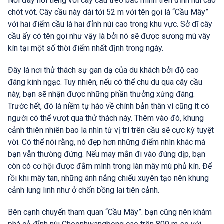
Nơi đây nổi tiếng với cây cầu treo bắc mình trên đỉnh núi cao
chót vót. Cây cầu này dài tới 52 m với tên gọi là “Cầu Mây”
với hai điểm cầu là hai đỉnh núi cao trong khu vực. Sở dĩ cây
cầu ấy có tên gọi như vậy là bởi nó sẽ được sương mù vây
kín tại một số thời điểm nhất định trong ngày.
Đây là nơi thử thách sự gan dạ của du khách bởi độ cao
đáng kinh ngạc. Tuy nhiên, nếu có thể chu du qua cây cầu
này, bạn sẽ nhận được những phần thưởng xứng đáng.
Trước hết, đó là niềm tự hào về chính bản thân vì cũng ít có
người có thể vượt qua thử thách này. Thêm vào đó, khung
cảnh thiên nhiên bao la nhìn từ vị trí trên cầu sẽ cực kỳ tuyệt
vời. Có thể nói rằng, nó đẹp hơn những điểm nhìn khác mà
bạn vẫn thường đứng. Nếu may mắn đi vào đúng dịp, bạn
còn có cơ hội được đắm mình trong làn mây mù phủ kín. Để
rồi khi mây tan, những ánh nắng chiếu xuyên tạo nên khung
cảnh lung linh như ở chốn bồng lai tiên cảnh.
Bên cạnh chuyến tham quan “Cầu Mây”. bạn cũng nên khám