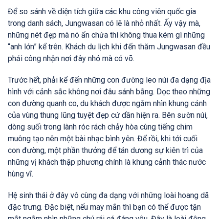
Để so sánh về diện tích giữa các khu công viên quốc gia
trong danh sách, Jungwasan có lẽ là nhỏ nhất. Ấy vậy mà,
những nét đẹp mà nó ẩn chứa thì không thua kém gì những
“anh lớn” kể trên. Khách du lịch khi đến thăm Jungwasan đều
phải công nhận nơi đây nhỏ mà có võ.
Trước hết, phải kể đến những con đường leo núi đa dạng địa
hình với cảnh sắc không nơi đâu sánh bằng. Dọc theo những
con đường quanh co, du khách được ngắm nhìn khung cảnh
của vùng thung lũng tuyệt đẹp cứ dần hiện ra. Bên sườn núi,
dòng suối trong lành róc rách chảy hòa cùng tiếng chim
muông tạo nên một bài nhạc bình yên. Để rồi, khi tới cuối
con đường, một phần thưởng để tán dương sự kiên trì của
những vị khách thập phương chính là khung cảnh thác nước
hùng vĩ.
Hệ sinh thái ở đây vô cùng đa dạng với những loài hoang dã
đặc trưng. Đặc biệt, nếu may mắn thì bạn có thể được tận
mắt ngắm nhìn những chú rái cá đáng yêu. Đây là loài động