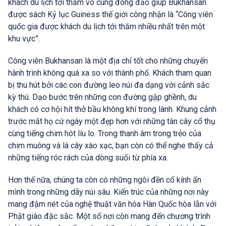
khách du lịch tới thăm vô cùng đông đảo giúp Bukhansan
được sách Kỷ lục Guiness thế giới công nhận là “Công viên
quốc gia được khách du lịch tới thăm nhiều nhất trên một
khu vực”.
Công viên Bukhansan là một địa chỉ tốt cho những chuyến
hành trình không quá xa so với thành phố. Khách tham quan
bị thu hút bởi các con đường leo núi đa dạng với cảnh sắc
kỳ thú. Dạo bước trên những con đường gập ghềnh, du
khách có cơ hội hít thở bầu không khí trong lành. Khung cảnh
trước mắt họ cứ ngày một đẹp hơn với những tán cây cổ thụ
cùng tiếng chim hót líu lo. Trong thanh âm trong trẻo của
chim muông và lá cây xào xạc, bạn còn có thể nghe thấy cả
những tiếng róc rách của dòng suối từ phía xa.
Hơn thế nữa, chúng ta còn có những ngôi đền cổ kính ẩn
mình trong những dãy núi sâu. Kiến trúc của những nơi này
mang đậm nét của nghệ thuật văn hóa Hàn Quốc hòa lẫn với
Phật giáo đặc sắc. Một số nơi còn mang đến chương trình