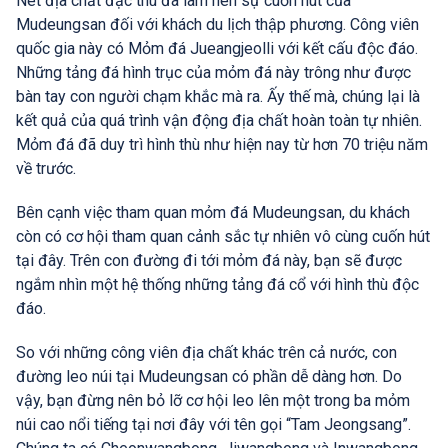
Nét địa chất đặc thù đã làm nên sự cuốn hút của
Mudeungsan đối với khách du lịch thập phương. Công viên
quốc gia này có Mỏm đá Jueangjeolli với kết cấu độc đáo.
Những tảng đá hình trục của mỏm đá này trông như được
bàn tay con người chạm khắc mà ra. Ấy thế mà, chúng lại là
kết quả của quá trình vận động địa chất hoàn toàn tự nhiên.
Mỏm đá đã duy trì hình thù như hiện nay từ hơn 70 triệu năm
về trước.
Bên cạnh việc tham quan mỏm đá Mudeungsan, du khách
còn có cơ hội tham quan cảnh sắc tự nhiên vô cùng cuốn hút
tại đây. Trên con đường đi tới mỏm đá này, bạn sẽ được
ngắm nhìn một hệ thống những tảng đá cổ với hình thù độc
đáo.
So với những công viên địa chất khác trên cả nước, con
đường leo núi tại Mudeungsan có phần dễ dàng hơn. Do
vậy, bạn đừng nên bỏ lỡ cơ hội leo lên một trong ba mỏm
núi cao nổi tiếng tại nơi đây với tên gọi “Tam Jeongsang”.