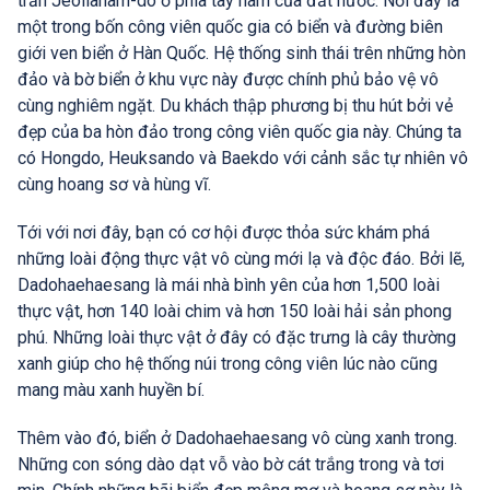
trấn Jeollanam-do ở phía tây nam của đất nước. Nơi đây là
một trong bốn công viên quốc gia có biển và đường biên
giới ven biển ở Hàn Quốc. Hệ thống sinh thái trên những hòn
đảo và bờ biển ở khu vực này được chính phủ bảo vệ vô
cùng nghiêm ngặt. Du khách thập phương bị thu hút bởi vẻ
đẹp của ba hòn đảo trong công viên quốc gia này. Chúng ta
có Hongdo, Heuksando và Baekdo với cảnh sắc tự nhiên vô
cùng hoang sơ và hùng vĩ.
Tới với nơi đây, bạn có cơ hội được thỏa sức khám phá
những loài động thực vật vô cùng mới lạ và độc đáo. Bởi lẽ,
Dadohaehaesang là mái nhà bình yên của hơn 1,500 loài
thực vật, hơn 140 loài chim và hơn 150 loài hải sản phong
phú. Những loài thực vật ở đây có đặc trưng là cây thường
xanh giúp cho hệ thống núi trong công viên lúc nào cũng
mang màu xanh huyền bí.
Thêm vào đó, biển ở Dadohaehaesang vô cùng xanh trong.
Những con sóng dào dạt vỗ vào bờ cát trắng trong và tơi