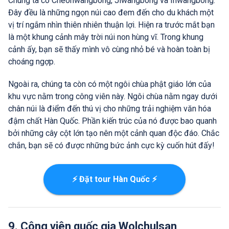
Chúng ta có Cheonwangbong, Jiwangbong và Inwangbong.
Đây đều là những ngọn núi cao đem đến cho du khách một
vị trí ngắm nhìn thiên nhiên thuận lợi. Hiện ra trước mắt bạn
là một khung cảnh mây trời núi non hùng vĩ. Trong khung
cảnh ấy, bạn sẽ thấy mình vô cùng nhỏ bé và hoàn toàn bị
choáng ngợp.
Ngoài ra, chúng ta còn có một ngôi chùa phật giáo lớn của
khu vực nằm trong công viên này. Ngôi chùa nằm ngay dưới
chân núi là điểm đến thú vị cho những trải nghiệm văn hóa
đậm chất Hàn Quốc. Phần kiến trúc của nó được bao quanh
bởi những cây cột lớn tạo nên một cảnh quan độc đáo. Chắc
chắn, bạn sẽ có được những bức ảnh cực kỳ cuốn hút đấy!
⚡ Đặt tour Hàn Quốc ⚡
9. Công viên quốc gia Wolchulsan