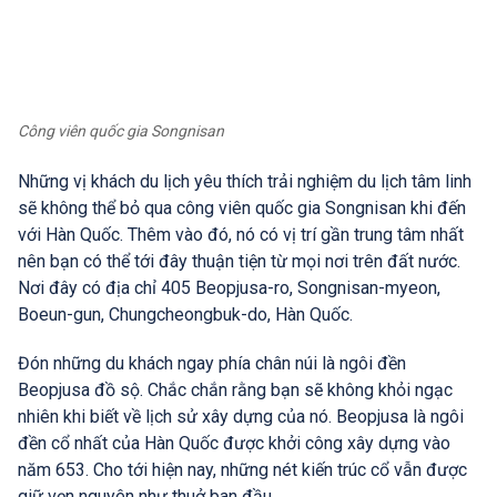
Công viên quốc gia Songnisan
Những vị khách du lịch yêu thích trải nghiệm du lịch tâm linh
sẽ không thể bỏ qua công viên quốc gia Songnisan khi đến
với Hàn Quốc. Thêm vào đó, nó có vị trí gần trung tâm nhất
nên bạn có thể tới đây thuận tiện từ mọi nơi trên đất nước.
Nơi đây có địa chỉ 405 Beopjusa-ro, Songnisan-myeon,
Boeun-gun, Chungcheongbuk-do, Hàn Quốc.
Đón những du khách ngay phía chân núi là ngôi đền
Beopjusa đồ sộ. Chắc chắn rằng bạn sẽ không khỏi ngạc
nhiên khi biết về lịch sử xây dựng của nó. Beopjusa là ngôi
đền cổ nhất của Hàn Quốc được khởi công xây dựng vào
năm 653. Cho tới hiện nay, những nét kiến trúc cổ vẫn được
giữ vẹn nguyên như thuở ban đầu.