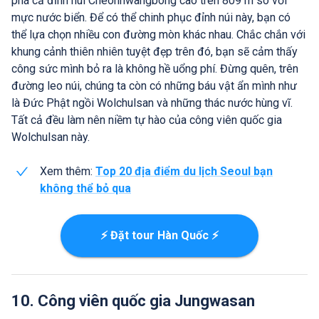
phá cả đỉnh núi Cheonhwangbong cao trên 809 m so với
mực nước biển. Để có thể chinh phục đỉnh núi này, bạn có
thể lựa chọn nhiều con đường mòn khác nhau. Chắc chắn với
khung cảnh thiên nhiên tuyệt đẹp trên đó, bạn sẽ cảm thấy
công sức mình bỏ ra là không hề uổng phí. Đừng quên, trên
đường leo núi, chúng ta còn có những báu vật ẩn mình như
là Đức Phật ngồi Wolchulsan và những thác nước hùng vĩ.
Tất cả đều làm nên niềm tự hào của công viên quốc gia
Wolchulsan này.
Xem thêm:
Top 20 địa điểm du lịch Seoul bạn
không thể bỏ qua
⚡ Đặt tour Hàn Quốc ⚡
10. Công viên quốc gia Jungwasan