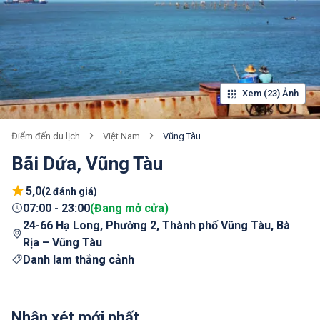
Xem (23) Ảnh
Việt Nam
Vũng Tàu
Điểm đến du lịch
Bãi Dứa, Vũng Tàu
5,0
(
2 đánh giá
)
07:00
-
23:00
(
Đang mở cửa
)
24-66 Hạ Long, Phường 2, Thành phố Vũng Tàu, Bà
Rịa – Vũng Tàu
Danh lam thắng cảnh
Nhận xét mới nhất