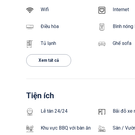
Wifi
Internet
Điều hòa
Bình nóng 
Tủ lạnh
Ghế sofa
Xem tất cả
Tiện ích
Lễ tân 24/24
Bãi đỗ xe n
Khu vực BBQ với bàn ăn
Sân / Vườ