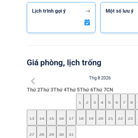
Lịch trình gợi ý
Một số lưu ý
Giá phòng, lịch trống
Thg 8 2026
Thứ 2
Thứ 3
Thứ 4
Thứ 5
Thứ 6
Thứ 7
CN
1
2
3
4
5
6
7
8
13
14
15
16
17
18
19
20
21
22
23
27
28
29
30
31