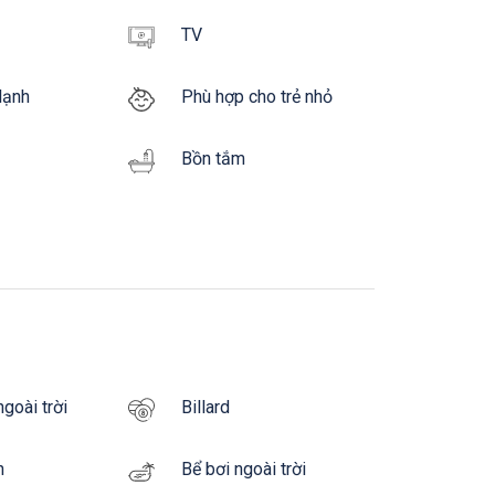
TV
lạnh
Phù hợp cho trẻ nhỏ
Bồn tắm
goài trời
Billard
n
Bể bơi ngoài trời