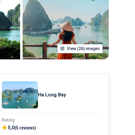
View (26) images
Ha Long Bay
Rating
5,0
(
5 reviews
)