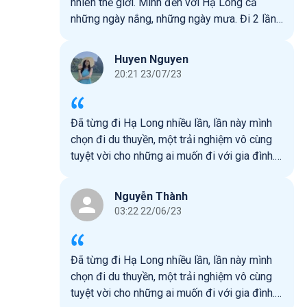
nhiên thế giới. Mình đến với Hạ Long cả
những ngày nắng, những ngày mưa. Đi 2 lần
rồi nhưng vẫn muốn có cơ hội được khám
phá tiếp! Rất hy vọng Hạ Long sẽ phát triển
Huyen Nguyen
nhiều hơn nữa trong tương lai!
20:21 23/07/23
Đã từng đi Hạ Long nhiều lần, lần này mình
chọn đi du thuyền, một trải nghiệm vô cùng
tuyệt vời cho những ai muốn đi với gia đình.
Mình đi gia đình 10 người, trong đó có 2 trẻ
em, có nhiều hoạt động an toàn và vui chơi
Nguyễn Thành
cho cả gia đình, nhân viên thân thiện, đồ ăn
03:22 22/06/23
đa dạng phòng phú, đặc biệt là phong cảnh
thì vô cùng tuyệt vời
Đã từng đi Hạ Long nhiều lần, lần này mình
chọn đi du thuyền, một trải nghiệm vô cùng
tuyệt vời cho những ai muốn đi với gia đình.