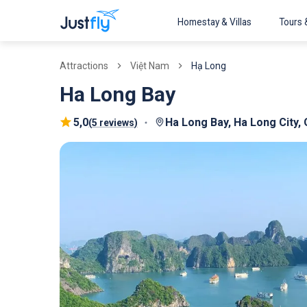
Homestay & Villas
Tours 
Việt Nam
Hạ Long
Attractions
Ha Long Bay
5,0
Ha Long Bay, Ha Long City,
(
5 reviews
)