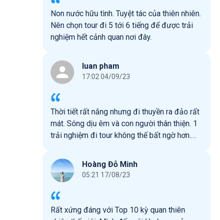
Non nước hữu tình. Tuyệt tác của thiên nhiên.
Nên chọn tour đi 5 tới 6 tiếng để được trải
nghiệm hết cảnh quan nơi đây.
luan pham
17:02 04/09/23
Thời tiết rất nắng nhưng đi thuyền ra đảo rất
mát. Sóng dịu êm và con người thân thiện. 1
trải nghiệm đi tour không thể bất ngờ hơn.
Tour cho đi tắm biển Titop vào lúc 12h thời
điểm nắng nhất ngày. 1 bữa ăn trên đi thuyền
Hoàng Đỗ Minh
cũng đầy đủ món nhưng giá cả có vẻ không
05:21 17/08/23
tương xứng cho lắm. Nói chung 1 chuyến đi
đầy nắng, đầy gió và đầy niềm vui❤️
Rất xứng đáng với Top 10 kỳ quan thiên