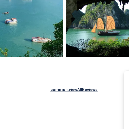
common:viewAllReviews