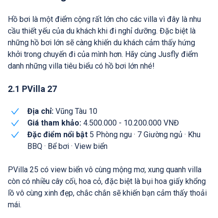
Hồ bơi là một điểm cộng rất lớn cho các villa vì đây là nhu
cầu thiết yếu của du khách khi đi nghỉ dưỡng. Đặc biệt là
những hồ bơi lớn sẽ càng khiến du khách cảm thấy hứng
khởi trong chuyến đi của mình hơn. Hãy cùng Jusfly điểm
danh những villa tiêu biểu có hồ bơi lớn nhé!
2.1 PVilla 27
Địa chỉ:
Vũng Tàu 10
Giá tham khảo:
4.500.000 - 10.200.000 VNĐ
Đặc điểm nổi bật
5 Phòng ngu · 7 Giường ngủ · Khu
BBQ · Bể bơi · View biển
PVilla 25 có view biển vô cùng mộng mơ, xung quanh villa
còn có nhiều cây cối, hoa cỏ, đặc biệt là bụi hoa giấy khổng
lồ vô cùng xinh đẹp, chắc chắn sẽ khiến bạn cảm thấy thoải
mái.