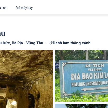
 lịch
Vé máy bay
àu
 Đức, Bà Rịa - Vũng Tàu
Danh lam thắng cảnh