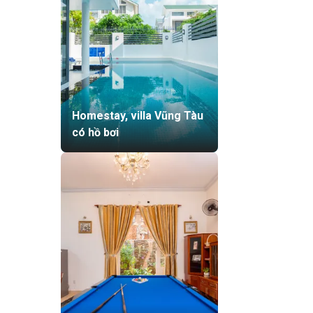
Homestay, villa Vũng Tàu
có hồ bơi