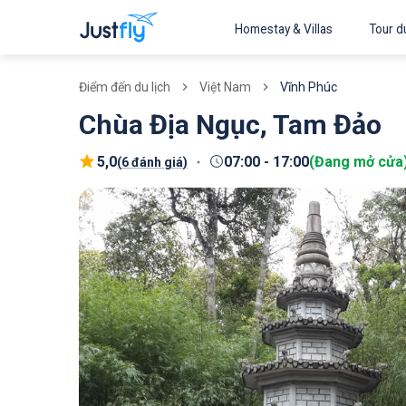
Homestay & Villas
Tour du
Việt Nam
Vĩnh Phúc
Điểm đến du lịch
Chùa Địa Ngục, Tam Đảo
5,0
07:00
-
17:00
(
Đang mở cửa
(
6 đánh giá
)