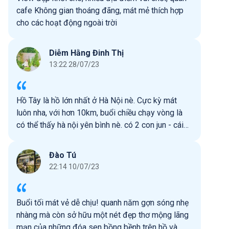
cafe Không gian thoáng đãng, mát mẻ thích hợp
cho các hoạt động ngoài trời
Diễm Hằng Đinh Thị
13:22 28/07/23
Hồ Tây là hồ lớn nhất ở Hà Nội nè. Cực kỳ mát
luôn nha, với hơn 10km, buổi chiều chạy vòng là
có thể thấy hà nội yên bình nè. có 2 con jun - cái
tên ngta gọi dị cho vui thôi chứ là 2 con rồng cũng
khá dễ thương nè. nhớ ghé check in nhaaaaa
Đào Tú
22:14 10/07/23
Buổi tối mát vẻ dễ chịu! quanh năm gợn sóng nhẹ
nhàng mà còn sở hữu một nét đẹp thơ mộng lãng
mạn của những đóa sen bồng bềnh trên hồ và