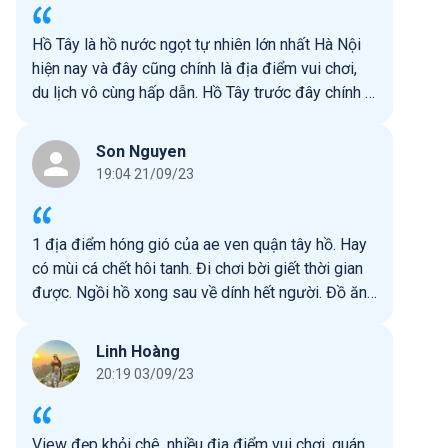
Hồ Tây là hồ nước ngọt tự nhiên lớn nhất Hà Nội
hiện nay và đây cũng chính là địa điểm vui chơi,
du lịch vô cùng hấp dẫn. Hồ Tây trước đây chính là
một đoạn của sông Hồng. Trải qua quá trình
ngưng đọng và đổi dòng của sông, hồ đã trở
Son Nguyen
thành hồ nước tự nhiên lớn nhất trong khu vực nội
19:04 21/09/23
thành Hà Nội
1 địa điểm hóng gió của ae ven quận tây hồ. Hay
có mùi cá chết hôi tanh. Đi chơi bời giết thời gian
được. Ngồi hồ xong sau về dính hết người. Đồ ăn
vỉa hè đắt nhất là ngô khoai nướng và bia chiếu
vỉa hè.
Linh Hoàng
20:19 03/09/23
View đẹp khỏi chê, nhiều địa điểm vui chơi, quán