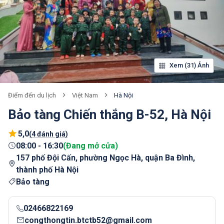
Xem (31) Ảnh
Việt Nam
Hà Nội
Điểm đến du lịch
Bảo tàng Chiến thắng B-52, Hà Nội
5,0
(
4 đánh giá
)
08:00
-
16:30
(
Đang mở cửa
)
157 phố Đội Cấn, phường Ngọc Hà, quận Ba Đình,
thành phố Hà Nội
Bảo tàng
02466822169
congthongtin.btctb52@gmail.com