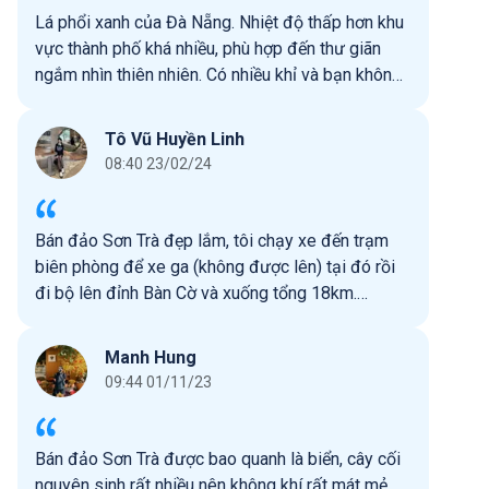
Lá phổi xanh của Đà Nẵng. Nhiệt độ thấp hơn khu
vực thành phố khá nhiều, phù hợp đến thư giãn
ngắm nhìn thiên nhiên. Có nhiều khỉ và bạn không
nên cho chúng ăn. Nếu di chuyển bằng xe máy thì
không nên đi xe tay ga do có một số đoạn xe tay
Tô Vũ Huyền Linh
ga bị cấm (vì lý do an toàn). Một số cung đường
08:40 23/02/24
bị chặn với lý do sạt lở nên nếu muốn đi quanh
bán đảo sẽ không thể đi 1 vòng. Hãy mang quần
áo phù hợp để tiện thì ghé thăm chùa Linh Ứng
Bán đảo Sơn Trà đẹp lắm, tôi chạy xe đến trạm
nhé.
biên phòng để xe ga (không được lên) tại đó rồi
đi bộ lên đỉnh Bàn Cờ và xuống tổng 18km.
Đường đi sạch sẽ mát mẻ nhiều cây xanh và gặp
được nhiều bạn vọc. Trên đỉnh có mây bay rất thú
Manh Hung
vị, ngắm toàn cảnh thành phố.
09:44 01/11/23
Bán đảo Sơn Trà được bao quanh là biển, cây cối
nguyên sinh rất nhiều nên không khí rất mát mẻ,