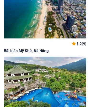
5,0
(9)
Bãi biển Mỹ Khê, Đà Nẵng