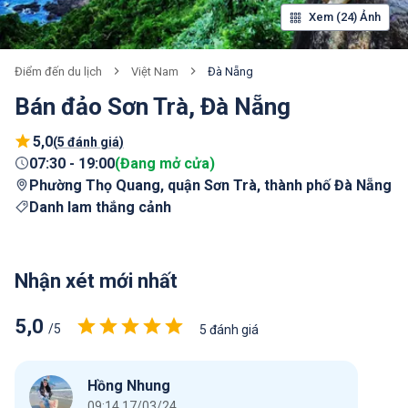
Xem (24) Ảnh
Việt Nam
Đà Nẵng
Điểm đến du lịch
Bán đảo Sơn Trà, Đà Nẵng
5,0
(
5 đánh giá
)
07:30
-
19:00
(
Đang mở cửa
)
Phường Thọ Quang, quận Sơn Trà, thành phố Đà Nẵng
Danh lam thắng cảnh
Nhận xét mới nhất
5,0
/5
5 đánh giá
Hồng Nhung
09:14 17/03/24