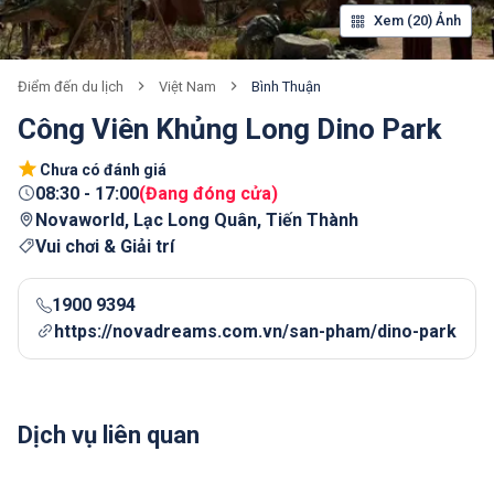
Xem (20) Ảnh
Việt Nam
Bình Thuận
Điểm đến du lịch
Công Viên Khủng Long Dino Park
Chưa có đánh giá
08:30
-
17:00
(
Đang đóng cửa
)
Novaworld, Lạc Long Quân, Tiến Thành
Vui chơi & Giải trí
1900 9394
https://novadreams.com.vn/san-pham/dino-park
Dịch vụ liên quan