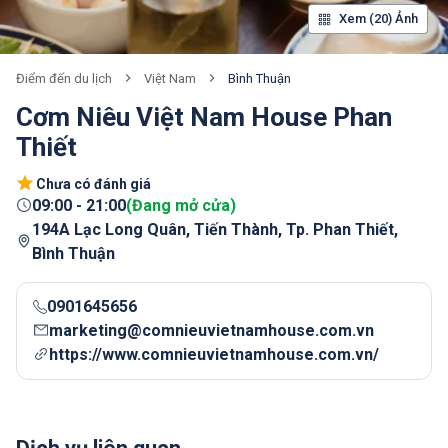
Xem (20) Ảnh
Việt Nam
Bình Thuận
Điểm đến du lịch
Cơm Niêu Việt Nam House Phan
Thiết
Chưa có đánh giá
09:00
-
21:00
(
Đang mở cửa
)
194A Lạc Long Quân, Tiến Thành, Tp. Phan Thiết,
Bình Thuận
0901645656
marketing@comnieuvietnamhouse.com.vn
https://www.comnieuvietnamhouse.com.vn/