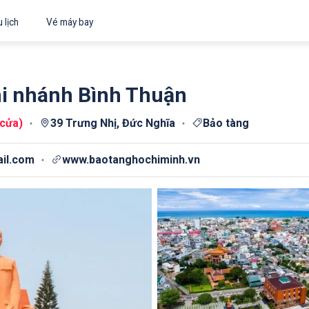
 lịch
Vé máy bay
hi nhánh Bình Thuận
 cửa
)
39 Trưng Nhị, Đức Nghĩa
Bảo tàng
il.com
www.baotanghochiminh.vn