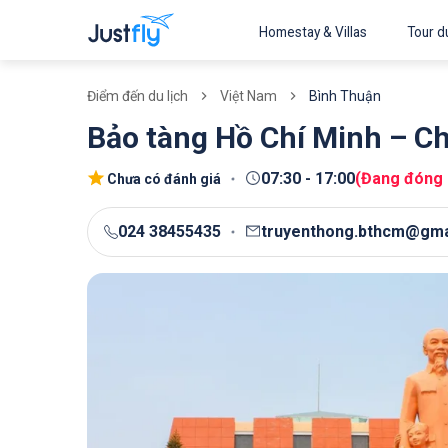
Homestay & Villas
Tour du
Việt Nam
Bình Thuận
Điểm đến du lịch
Bảo tàng Hồ Chí Minh – C
07:30
-
17:00
(
Đang đóng
Chưa có đánh giá
024 38455435
truyenthong.bthcm@gma