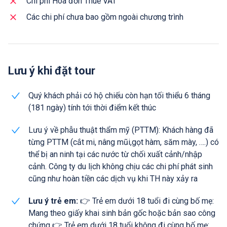
Chi phí Hóa đơn Thuế VAT
Các chi phí chưa bao gồm ngoài chương trình
Lưu ý khi đặt tour
Quý khách phải có hộ chiếu còn hạn tối thiểu 6 tháng
(181 ngày) tính tới thời điểm kết thúc
Lưu ý về phẫu thuật thẩm mỹ (PTTM): Khách hàng đã
từng PTTM (cắt mi, nâng mũi,gọt hàm, săm mày, ….) có
thể bị an ninh tại các nước từ chối xuất cảnh/nhập
cảnh. Công ty du lịch không chịu các chi phí phát sinh
cũng như hoàn tiền các dịch vụ khi TH này xảy ra
Lưu ý trẻ em:
👉 Trẻ em dưới 18 tuổi đi cùng bố mẹ:
Mang theo giấy khai sinh bản gốc hoặc bản sao công
chứng 👉 Trẻ em dưới 18 tuổi không đi cùng bố mẹ: