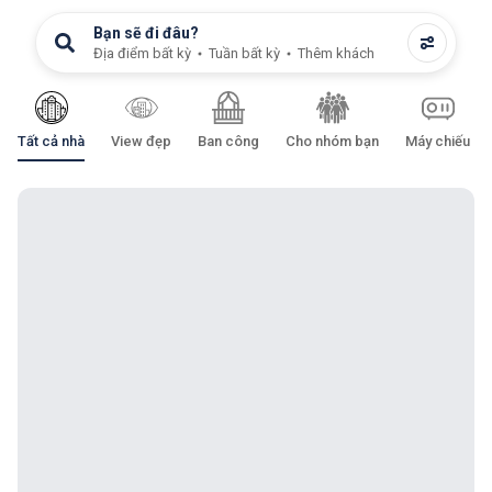
Bạn sẽ đi đâu?
Địa điểm bất kỳ
Tuần bất kỳ
Thêm khách
Tất cả nhà
View đẹp
Ban công
Cho nhóm bạn
Máy chiếu