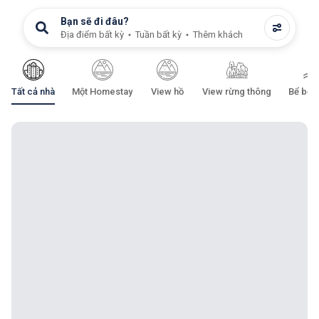
Bạn sẽ đi đâu?
Địa điểm bất kỳ
Tuần bất kỳ
Thêm khách
Tất cả nhà
Một Homestay
View hồ
View rừng thông
Bể bơi 