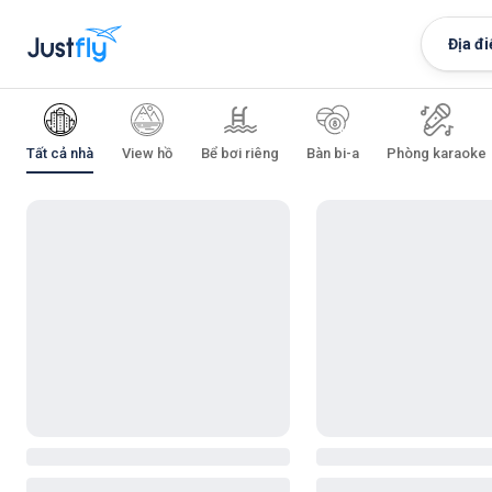
Địa đi
Tất cả nhà
View hồ
Bể bơi riêng
Bàn bi-a
Phòng karaoke