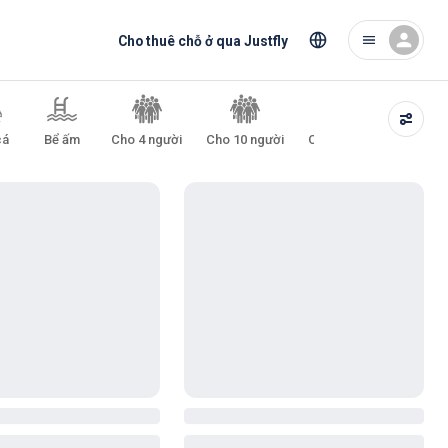
Cho thuê chỗ ở qua Justfly
cá
Bể ấm
Cho 4 người
Cho 10 người
Cho 15 người
Cho 2