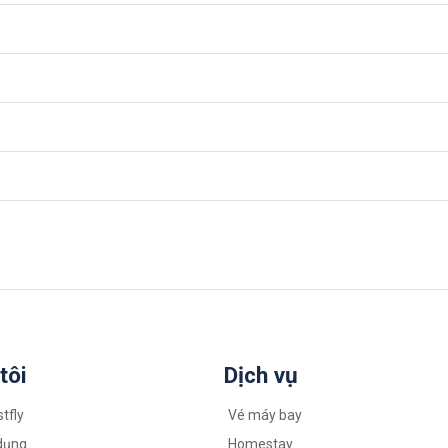
tôi
Dịch vụ
stfly
Vé máy bay
dụng
Homestay