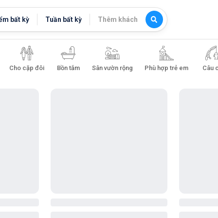
ểm bất kỳ
Tuần bất kỳ
Thêm khách
Cho cặp đôi
Bồn tắm
Sân vườn rộng
Phù hợp trẻ em
Câu 