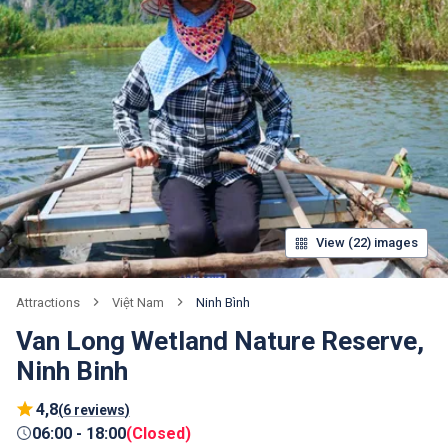
View (22) images
Việt Nam
Ninh Bình
Attractions
Van Long Wetland Nature Reserve,
Ninh Binh
4,8
(
6 reviews
)
06:00
-
18:00
(
Closed
)