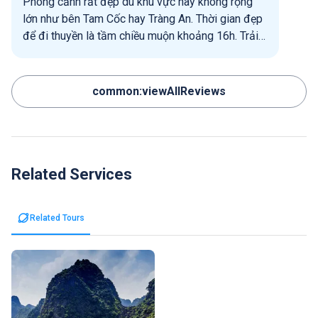
Phong cảnh rất đẹp dù khu vực này không rộng
lớn như bên Tam Cốc hay Tràng An. Thời gian đẹp
để đi thuyền là tầm chiều muộn khoảng 16h. Trải
nghiệm tốt chỉ trừ những màn kể lể để xin tiền bồi
dưỡng thường thấy của những người chèo thuyền
Ninh Bình.
common:viewAllReviews
Related Services
Related Tours