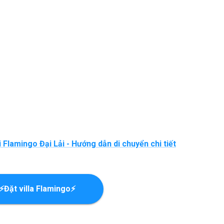
 Flamingo Đại Lải - Hướng dẫn di chuyển chi tiết
⚡Đặt villa Flamingo⚡