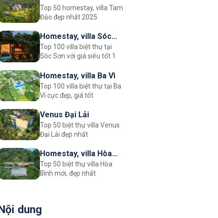
Top 50 homestay, villa Tam
Đảo đẹp nhất 2025
Homestay, villa Sóc
Top 100 villa biệt thự tại
Sơn
Sóc Sơn với giá siêu tốt 1
Homestay, villa Ba Vì
Top 100 villa biệt thự tại Ba
Vì cực đẹp, giá tốt
Venus Đại Lải
Top 50 biệt thự villa Venus
Đại Lải đẹp nhất
Homestay, villa Hòa
Top 50 biệt thự villa Hòa
Bình
Bình mới, đẹp nhất
Nội dung