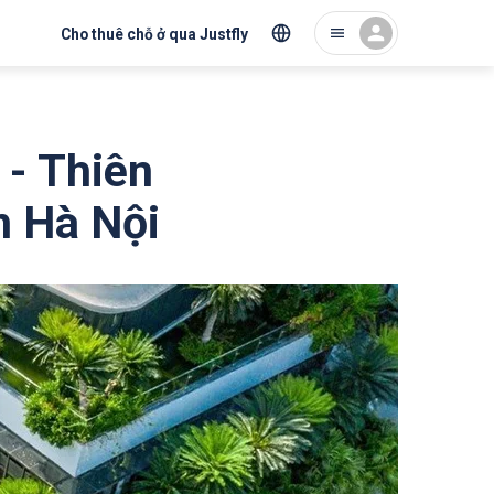
Cho thuê chỗ ở qua Justfly
 - Thiên
n Hà Nội