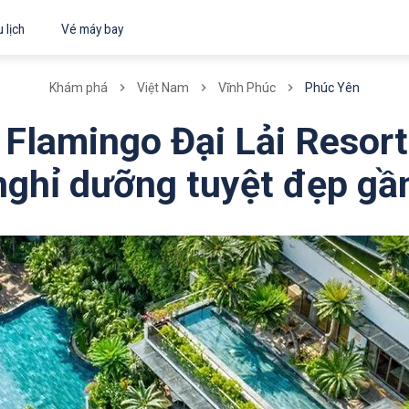
 lịch
Vé máy bay
Vĩnh Phúc
Phúc Yên
Khám phá
Việt Nam
Flamingo Đại Lải Resort
ghỉ dưỡng tuyệt đẹp gầ