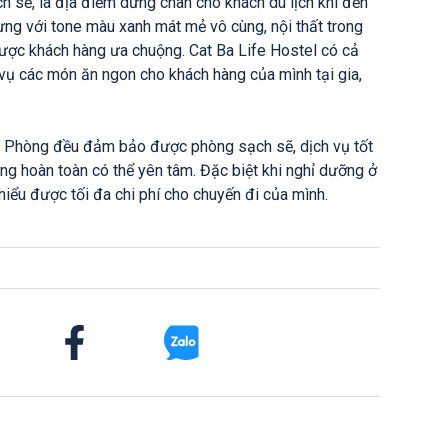
h sẽ, là địa điểm dừng chân cho khách du lịch khi đến
ựng với tone màu xanh mát mẻ vô cùng, nội thất trong
ược khách hàng ưa chuộng. Cat Ba Life Hostel có cả
vụ các món ăn ngon cho khách hàng của mình tại gia,
ải Phòng đều đảm bảo được phòng sạch sẽ, dịch vụ tốt
ng hoàn toàn có thể yên tâm. Đặc biệt khi nghỉ dưỡng ở
iểu được tối đa chi phí cho chuyến đi của mình.