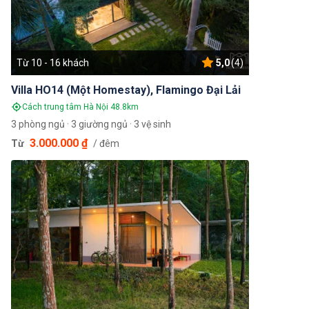
Từ 10 - 16 khách
5,0
(4)
Villa HO14 (Một Homestay), Flamingo Đại Lải
Cách trung tâm Hà Nội 48.8km
3 phòng ngủ · 3 giường ngủ · 3 vệ sinh
3.000.000 ₫
Từ
/ đêm