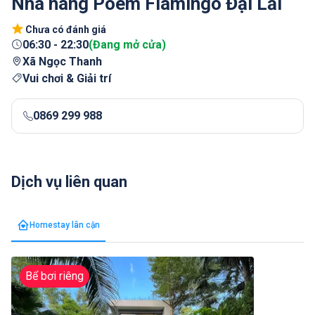
Nhà hàng Poem Flamingo Đại Lải
Chưa có đánh giá
06:30
-
22:30
(
Đang mở cửa
)
Xã Ngọc Thanh
Vui chơi & Giải trí
0869 299 988
Dịch vụ liên quan
Homestay lân cận
Bể bơi riêng