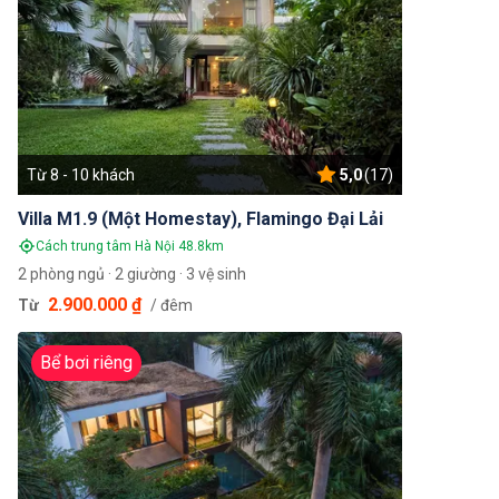
Từ 8 - 10 khách
5,0
(17)
Villa M1.9 (Một Homestay), Flamingo Đại Lải
Cách trung tâm Hà Nội 48.8km
2 phòng ngủ · 2 giường · 3 vệ sinh
2.900.000 ₫
Từ
/ đêm
Bể bơi riêng