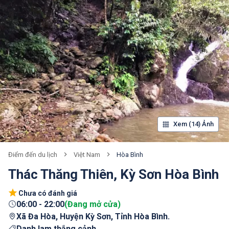
Xem (14) Ảnh
Việt Nam
Hòa Bình
Điểm đến du lịch
Thác Thăng Thiên, Kỳ Sơn Hòa Bình
Chưa có đánh giá
06:00
-
22:00
(
Đang mở cửa
)
Xã Đa Hòa, Huyện Kỳ Sơn, Tỉnh Hòa Bình.
Danh lam thắng cảnh