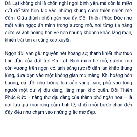
Đà Lạt không chỉ là chốn nghỉ ngơi bình yên, mà còn là miền
đất để tâm hồn lạc vào những khung cảnh thiên nhiên mê
đắm. Giữa thành phố ngàn hoa ấy, Đồi Thiên Phúc Đức như
một viên ngọc ẩn mình trong sương mờ, nơi từng tia nắng
sớm và ánh hoàng hôn vẽ nên những khoảnh khắc lãng mạn,
khiến trái tim ai cũng xao xuyến.
Ngọn đồi vẫn giữ nguyên nét hoang sơ, thanh khiết như thuở
ban đầu của đất trời Đà Lạt. Bình minh hé mở, sương mờ
còn vương trên ngọn cỏ, ánh sáng rực rỡ dần lan khắp thung
lũng, đưa bạn vào một không gian mơ màng. Khi hoàng hôn
buông, cả đồi như bừng lên sắc vàng cam, phả vào lòng
người một dư vị dịu dàng, lãng mạn khó quên. Đồi Thiên
Phúc Đức – nàng thơ dịu dàng của thành phố ngàn hoa – là
nơi lưu giữ mọi rung cảm tinh tế, khiến mỗi bước chân đến
đây đều như chạm vào những giấc mơ đẹp.