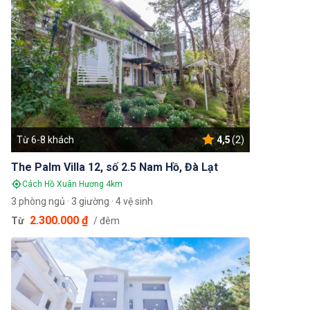
Từ 6-8 khách
4,5
(2)
The Palm Villa 12, số 2.5 Nam Hồ, Đà Lạt
Cách Hồ Xuân Hương 4km
3 phòng ngủ · 3 giường · 4 vệ sinh
2.300.000 ₫
Từ
/ đêm