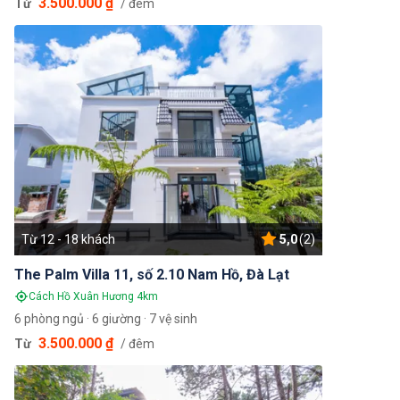
3.500.000 ₫
Từ
/ đêm
Từ 12 - 18 khách
5,0
(2)
The Palm Villa 11, số 2.10 Nam Hồ, Đà Lạt
Cách Hồ Xuân Hương 4km
6 phòng ngủ · 6 giường · 7 vệ sinh
3.500.000 ₫
Từ
/ đêm