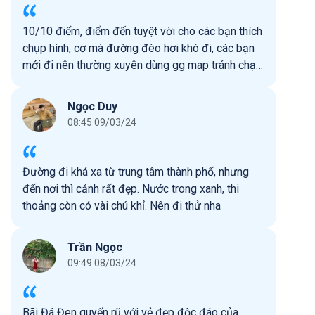
Thấy có 1 sô nhóm còn tổ chức cắm trại qua
đêm, mình chưa thử.
10/10 điểm, điểm đến tuyệt vời cho các bạn thích
chụp hình, cơ mà đường đèo hơi khó đi, các bạn
mới đi nên thường xuyên dùng gg map tránh chạy
nhầm vào khu quân sự, cũng như chạy thẳng lên
đài khí tượng như mình, khu vực này các nên cẩn
Ngọc Duy
thận nếu muốn tắm hoặc đi xuống vách đá, vì k có
08:45 09/03/24
cứu hộ.
Đường đi khá xa từ trung tâm thành phố, nhưng
đến nơi thì cảnh rất đẹp. Nước trong xanh, thi
thoảng còn có vài chú khỉ. Nên đi thử nha
Trần Ngọc
09:49 08/03/24
Bãi Đá Đen quyến rũ với vẻ đẹp độc đáo của