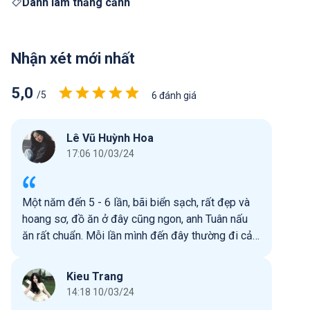
Danh lam thắng cảnh
Nhận xét mới nhất
5,0
/5
6 đánh giá
Lê Vũ Huỳnh Hoa
17:06 10/03/24
Một năm đến 5 - 6 lần, bãi biển sạch, rất đẹp và
hoang sơ, đồ ăn ở đây cũng ngon, anh Tuân nấu
ăn rất chuẩn. Mỗi lần mình đến đây thường đi cả
nhóm, từ 8 đến 20 người, bơi lội, ăn uống, hát hò
rất là vui. Không ngờ ngay sát thành phố mà có
Kieu Trang
chỗ vui chơi thú vị thế này. Mọi người nên đi vào
14:18 10/03/24
mùa nắng sẽ cảm nhận được hết điều thú vị ở đây.