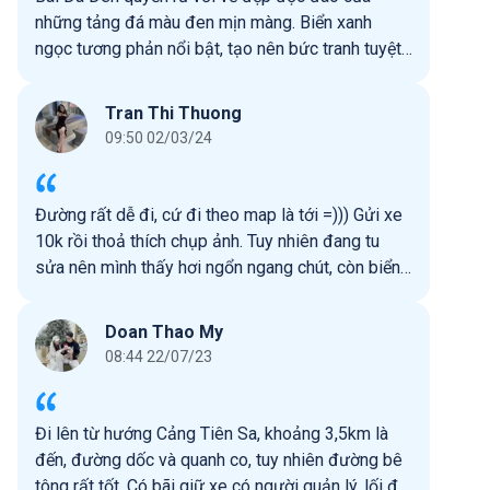
những tảng đá màu đen mịn màng. Biển xanh
ngọc tương phản nổi bật, tạo nên bức tranh tuyệt
vời giữa đất và biển. Những đá hình thù độc đáo
là điểm độc đáo, tạo nên không gian kỳ bí và
Tran Thi Thuong
huyền bí. Sóng biển nhẹ nhàng ôm lấy bờ đá, tạo
09:50 02/03/24
nên âm nhạc êm dịu. Bãi Đá Đen không chỉ là một
điểm du lịch độc đáo mà còn là nguồn cảm hứng
cho những người yêu thiên nhiên muốn khám phá
Đường rất dễ đi, cứ đi theo map là tới =))) Gửi xe
vẻ đẹp đặc biệt của bờ biển.
10k rồi thoả thích chụp ảnh. Tuy nhiên đang tu
sửa nên mình thấy hơi ngổn ngang chút, còn biển
thì rất xanh.
Doan Thao My
08:44 22/07/23
Đi lên từ hướng Cảng Tiên Sa, khoảng 3,5km là
đến, đường dốc và quanh co, tuy nhiên đường bê
tông rất tốt. Có bãi giữ xe có người quản lý, lối đi