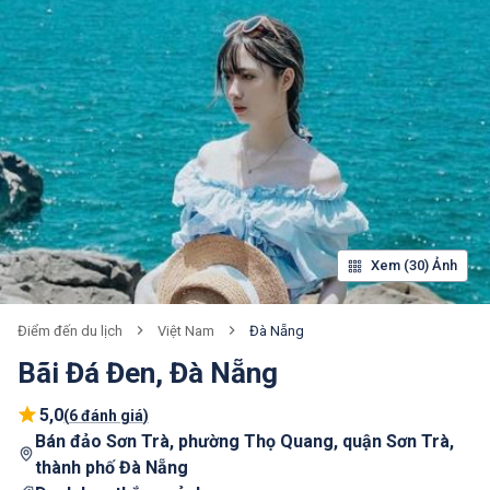
Xem (30) Ảnh
Việt Nam
Đà Nẵng
Điểm đến du lịch
Bãi Đá Đen, Đà Nẵng
5,0
(
6 đánh giá
)
Bán đảo Sơn Trà, phường Thọ Quang, quận Sơn Trà,
thành phố Đà Nẵng