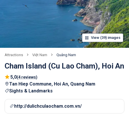
View (39) images
Việt Nam
Quảng Nam
Attractions
Cham Island (Cu Lao Cham), Hoi An
5,0
(
4 reviews
)
Tan Hiep Commune, Hoi An, Quang Nam
Sights & Landmarks
http://dulichculaocham.com.vn/