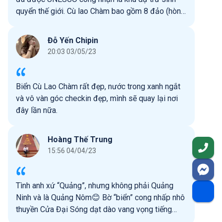
quyển thế giới. Cù lao Chàm bao gồm 8 đảo (hòn):
Hòn Lao (còn gọi là hòn Cù Lao, lớn nhất), Hòn
Khô Mẹ, Hòn Khô Con, Hòn Lá, Hòn Dài, Hòn Mồ,
Đỗ Yến Chipin
Hòn Tai, Hòn Ông. Dân số trên các hòn đảo này
20:03 03/05/23
gồm khoảng 3.000 người. Một ngày trải nghiệm
Cù Lao Chàm.
Biển Cù Lao Chàm rất đẹp, nước trong xanh ngắt
và vô vàn góc checkin đẹp, mình sẽ quay lại nơi
đây lần nữa.
Hoàng Thế Trung
15:56 04/04/23
Tình anh xứ “Quảng”, nhưng không phải Quảng
Ninh và là Quảng Nôm😊 Bờ “biển” cong nhấp nhô
thuyền Cửa Đại Sóng dạt dào vang vọng tiếng
thông reo🌲🌲🌲 Hôm nay chúng tôi lại ra đảo Cù